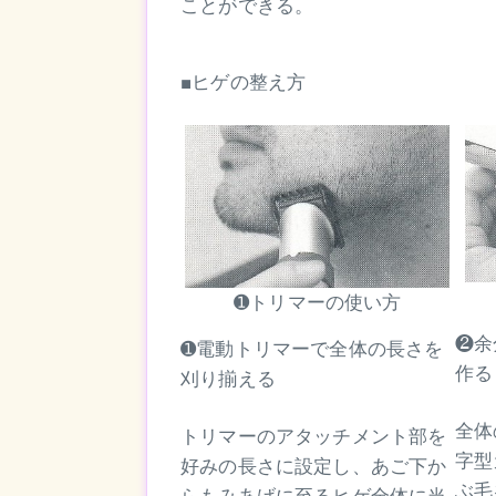
ことができる。
■ヒゲの整え方
➊トリマーの使い方
❷余
➊電動トリマーで全体の長さを
作る
刈り揃える
全体
トリマーのアタッチメント部を
字型
好みの長さに設定し、あご下か
ぶ毛