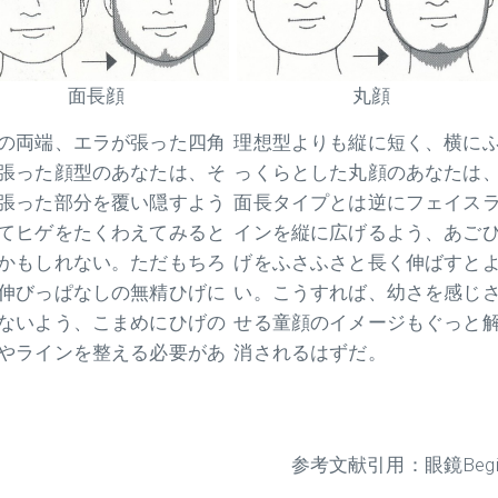
丸顔
面長顔
理想型よりも縦に短く、横に
の両端、エラが張った四角
っくらとした丸顔のあなたは
張った顔型のあなたは、そ
面長タイプとは逆にフェイス
張った部分を覆い隠すよう
インを縦に広げるよう、あご
てヒゲをたくわえてみると
げをふさふさと長く伸ばすと
かもしれない。ただもちろ
い。こうすれば、幼さを感じ
伸びっぱなしの無精ひげに
せる童顔のイメージもぐっと
ないよう、こまめにひげの
消されるはずだ。
やラインを整える必要があ
参考文献引用：眼鏡Begi