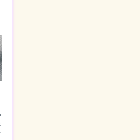
の
後
み