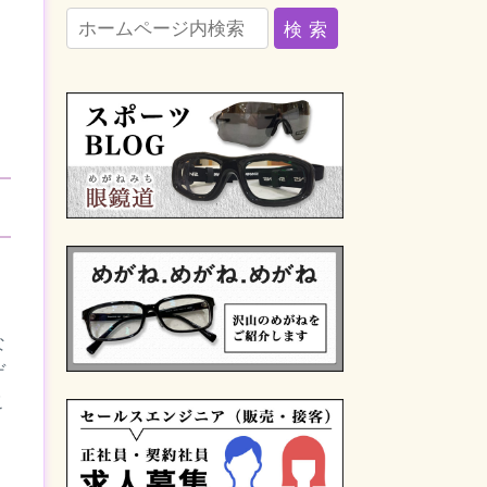
な
ゲ
こ