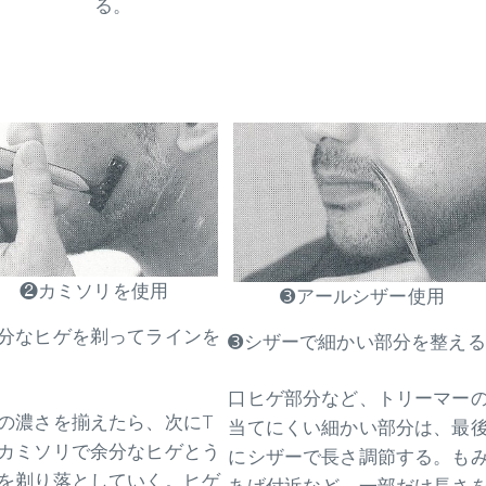
る。
❷カミソリを使用
➌アールシザー使用
分なヒゲを剃ってラインを
➌シザーで細かい部分を整える
口ヒゲ部分など、トリーマー
の濃さを揃えたら、次にT
当てにくい細かい部分は、最
カミソリで余分なヒゲとう
にシザーで長さ調節する。も
を剃り落としていく。ヒゲ