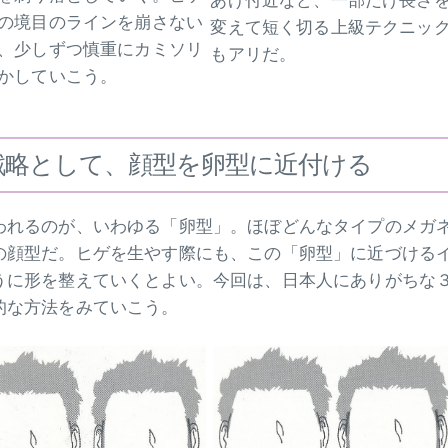
あげ付近など、一部だけ長さ
の境目のラインを崩さない
変えて短く切る上級テクニッ
、少しずつ慎重にカミソリ
もアリだ。
かしていこう。
戦略として、顔型を卵型に近付ける
われるのが、いわゆる「卵型」。ほぼどんなタイプのメガ
の顔型だ。ヒゲを生やす際にも、この「卵型」に近づける
うに形を整えていくとよい。今回は、日本人にありがちな
的な方法をみていこう。