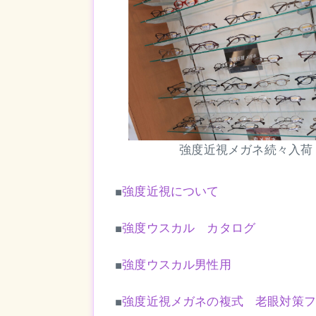
強度近視メガネ続々入荷
■
強度近視について
■
強度ウスカル カタログ
■
強度ウスカル男性用
■
強度近視メガネの複式 老眼対策フ