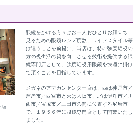
眼鏡をかける方々はお一人おひとりお顔立ち、
見るための眼鏡レンズ度数、ライフスタイル等
は違うことを前提に、当店は、特に強度近視の
方の視生活の質を向上させる技術を提供する眼
鏡専門店として、強度近視用眼鏡を快適に掛け
て頂くことを目指しています。
メガネのアマガンセンター店は、西は神戸市／
芦屋市／西宮市と東は大阪市、北は伊丹市／川
西市／宝塚市／三田市の間に位置する尼崎市
ー店
で、１９５６年に眼鏡専門店として開業いたし
ました。