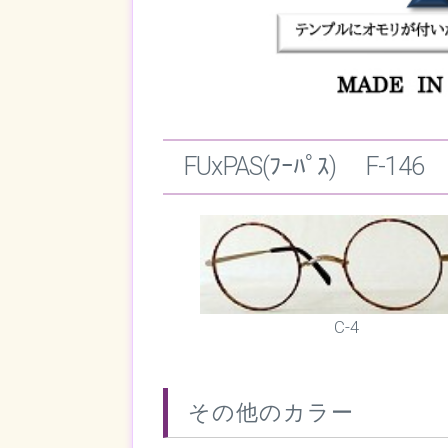
FUxPAS(ﾌｰﾊﾟｽ) F-146
C-4
その他のカラー