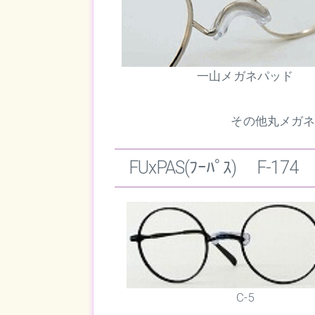
一山メガネパッド
その他丸メガ
FUxPAS(ﾌｰﾊﾟｽ) F-174
C-5