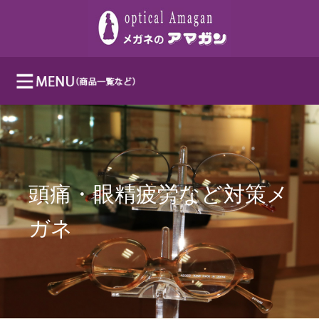
頭痛・眼精疲労など対策メ
ガネ