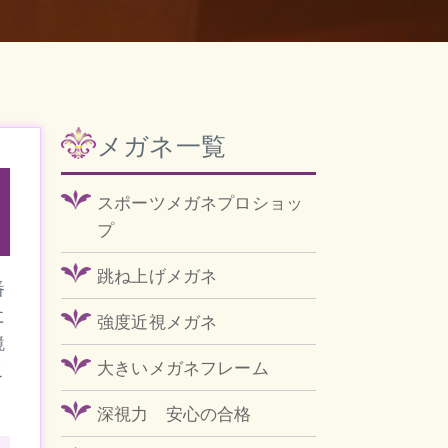
メガネ一覧
スポーツメガネプロショッ
プ
跳ね上げメガネ
番
に
強度近視メガネ
鏡
大きいメガネフレーム
こ
深視力 安心の合格