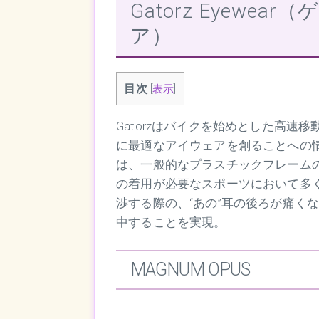
Gatorz Eyewe
ア）
目次
[
表示
]
Gatorzはバイクを始めとした高
に最適なアイウェアを創ることへの情
は、一般的なプラスチックフレーム
の着用が必要なスポーツにおいて多
渉する際の、“あの”耳の後ろが痛く
中することを実現。
MAGNUM OPUS