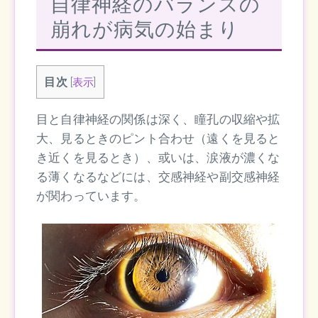
自律神経のバランスの
崩れが病気の始まり
目次
[
表示
]
目と自律神経の関係は深く、瞳孔の収縮や拡
大、見るときのピント合わせ（遠くを見ると
き近くを見るとき）、或いは、涙液が濃くな
る薄くなるなどには、交感神経や副交感神経
が関わっています。