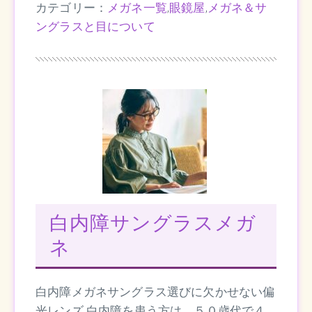
カテゴリー：
メガネ一覧
,
眼鏡屋
,
メガネ＆サ
ングラスと目について
白内障サングラスメガ
ネ
白内障メガネサングラス選びに欠かせない偏
光レンズ 白内障を患う方は、５０歳代で４