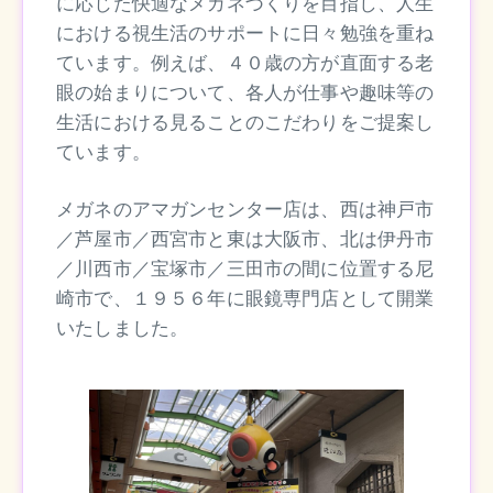
に応じた快適なメガネづくりを目指し、人生
における視生活のサポートに日々勉強を重ね
ています。例えば、４０歳の方が直面する老
眼の始まりについて、各人が仕事や趣味等の
生活における見ることのこだわりをご提案し
ています。
メガネのアマガンセンター店は、西は神戸市
／芦屋市／西宮市と東は大阪市、北は伊丹市
／川西市／宝塚市／三田市の間に位置する尼
崎市で、１９５６年に眼鏡専門店として開業
いたしました。