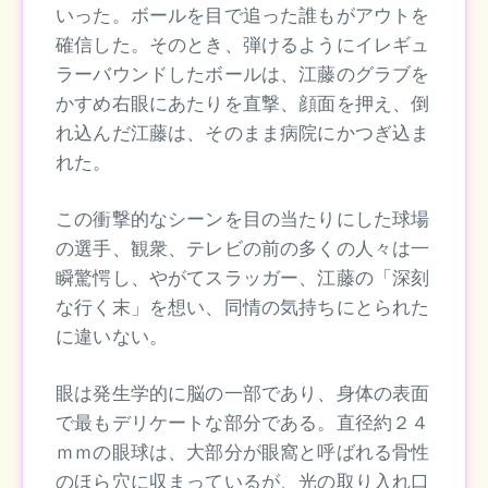
いった。ボールを目で追った誰もがアウトを
確信した。そのとき、弾けるようにイレギュ
ラーバウンドしたボールは、江藤のグラブを
かすめ右眼にあたりを直撃、顔面を押え、倒
れ込んだ江藤は、そのまま病院にかつぎ込ま
れた。
この衝撃的なシーンを目の当たりにした球場
の選手、観衆、テレビの前の多くの人々は一
瞬驚愕し、やがてスラッガー、江藤の「深刻
な行く末」を想い、同情の気持ちにとられた
に違いない。
眼は発生学的に脳の一部であり、身体の表面
で最もデリケートな部分である。直径約２４
ｍｍの眼球は、大部分が眼窩と呼ばれる骨性
のほら穴に収まっているが、光の取り入れ口