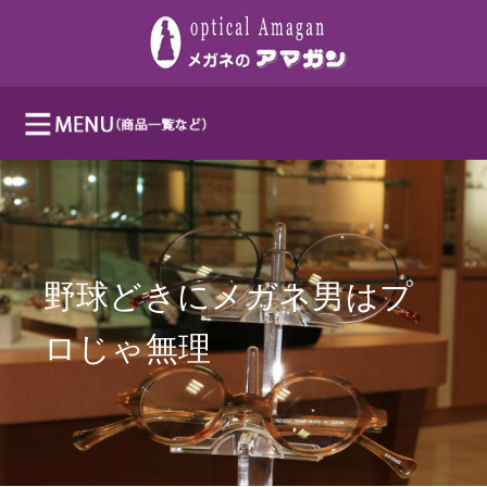
野球どきにメガネ男はプ
ロじゃ無理