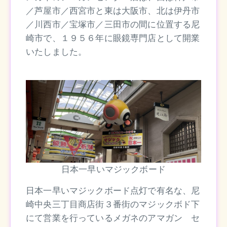
／芦屋市／西宮市と東は大阪市、北は伊丹市
／川西市／宝塚市／三田市の間に位置する尼
崎市で、１９５６年に眼鏡専門店として開業
いたしました。
日本一早いマジックボード
日本一早いマジックボード点灯で有名な、尼
崎中央三丁目商店街３番街のマジックボド下
にて営業を行っているメガネのアマガン セ