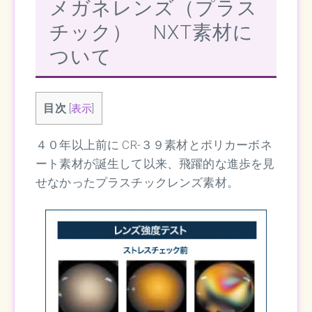
メガネレンズ（プラス
チック） NXT素材に
ついて
目次
[
表示
]
４０年以上前に CR-３９素材とポリカーボネ
ート素材が誕生して以来、飛躍的な進歩を見
せなかったプラスチックレンズ素材。