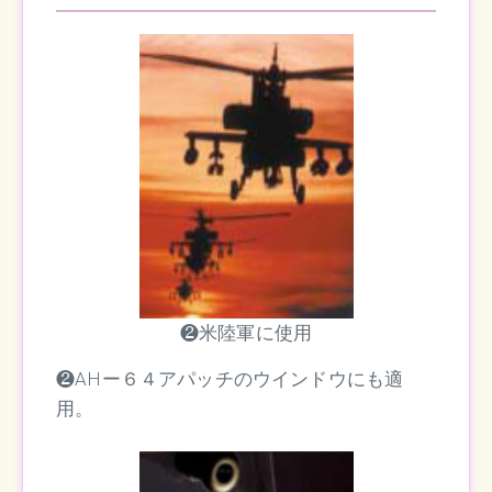
❷米陸軍に使用
❷AHー６４アパッチのウインドウにも適
用。