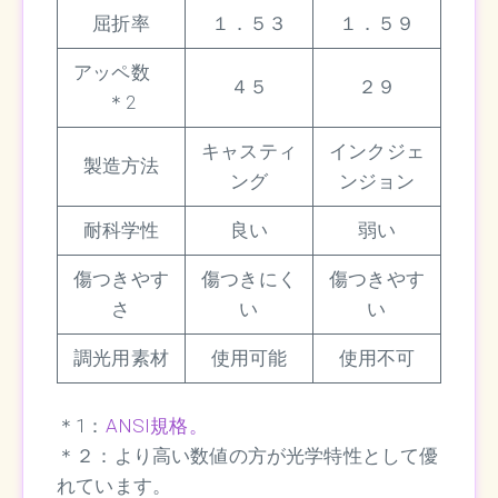
屈折率
１．５３
１．５９
アッペ数
４５
２９
＊2
キャスティ
インクジェ
製造方法
ング
ンジョン
耐科学性
良い
弱い
傷つきやす
傷つきにく
傷つきやす
さ
い
い
調光用素材
使用可能
使用不可
＊1：
ANSI規格。
＊２：より高い数値の方が光学特性として優
れています。