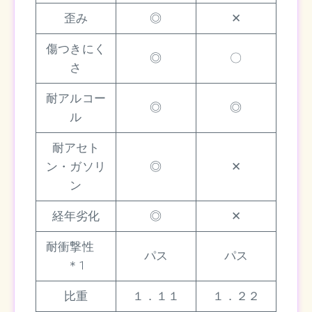
歪み
◎
✕
傷つきにく
◎
〇
さ
耐アルコー
◎
◎
ル
耐アセト
ン・ガソリ
◎
✕
ン
経年劣化
◎
✕
耐衝撃性
パス
パス
＊1
比重
１．１１
１．２２