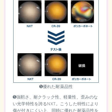
➎優れた耐薬品性
➎強靭さ、耐クラック性、軽量性、歪みのな
い光学特性を誇るNXT。こうした特性により
傷が付きにくい上、同時に優れた耐薬品性を