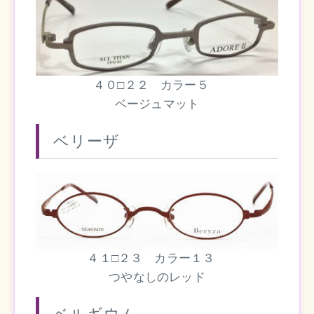
４０□２２ カラー５
ベージュマット
ベリーザ
４１□２３ カラー１３
つやなしのレッド