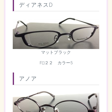
ディアネスD
マットブラック
F□２２ カラー5
アノア