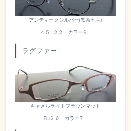
アンティークシルバー(黒茶七宝)
４５□２２ カラー9
ラグファーII
キャメルライトブラウンマット
F□２６ カラー7