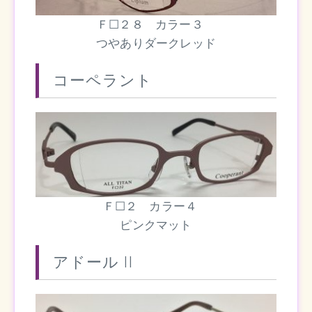
Ｆ☐２８ カラー３
つやありダークレッド
コーペラント
Ｆ☐２ カラー４
ピンクマット
アドール II