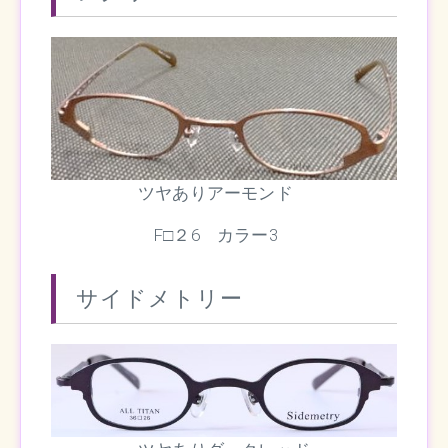
ツヤありアーモンド
F□２6 カラー3
サイドメトリー