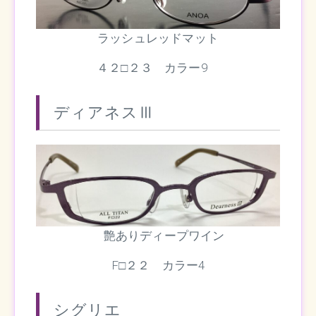
ラッシュレッドマット
４２□２３ カラー9
ディアネスⅢ
艶ありディープワイン
F□２２ カラー4
シグリエ