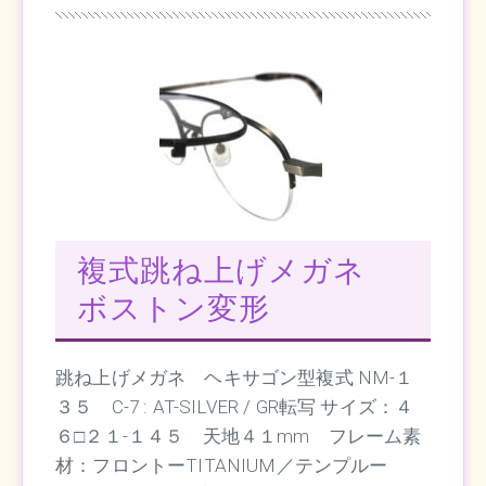
複式跳ね上げメガネ
ボストン変形
跳ね上げメガネ ヘキサゴン型複式 NM-１
３５ C-7 : AT-SILVER / GR転写 サイズ：４
６□２１-１４５ 天地４１mm フレーム素
材：フロントーTITANIUM／テンプルー