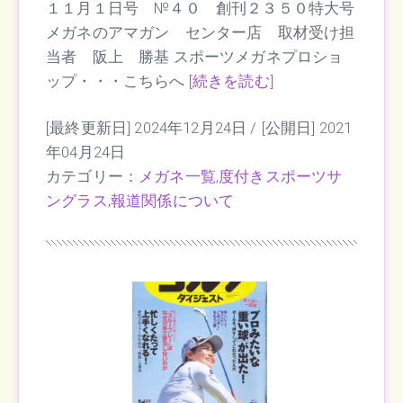
１１月１日号 №４０ 創刊２３５０特大号
メガネのアマガン センター店 取材受け担
当者 阪上 勝基 スポーツメガネプロショ
ップ・・・こちらへ
[続きを読む]
[最終更新日] 2024年12月24日 /
[公開日] 2021
年04月24日
カテゴリー：
メガネ一覧
,
度付きスポーツサ
ングラス
,
報道関係について