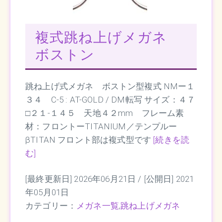
複式跳ね上げメガネ
ボストン
跳ね上げ式メガネ ボストン型複式 NMー１
３４ C-5 : AT-GOLD / DM転写 サイズ：４７
□２１-１４５ 天地４２mm フレーム素
材：フロントーTITANIUM／テンプルー
βTITAN フロント部は複式型です
[続きを読
む]
[最終更新日] 2026年06月21日 /
[公開日] 2021
年05月01日
カテゴリー：
メガネ一覧
,
跳ね上げメガネ