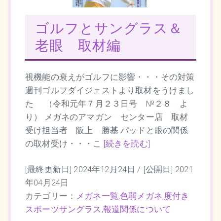
ゴルフとサングラス＆
老眼 取材編
視機能の衰えがゴルフに影響・・・その対策
週刊ゴルフダイジェストより取材をうけまし
た （令和元年７月２３日号 №２８ よ
り） メガネのアマガン センター店 取材
受け担当者 阪上 勝基 パッドと眼の関係
の取材受け・・・こ
[続きを読む]
[最終更新日] 2024年12月24日 /
[公開日] 2021
年04月24日
カテゴリー：
メガネ一覧
,
色弱メガネ
,
度付き
スポーツサングラス
,
報道関係について