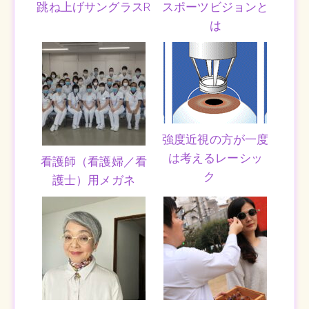
跳ね上げサングラスR
スポーツビジョンと
は
強度近視の方が一度
は考えるレーシッ
看護師（看護婦／看
ク
護士）用メガネ